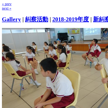
« prev
next »
Gallery
|
糾察活動
|
2018-2019年度
|
新糾察培