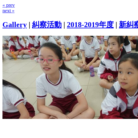
« prev
next »
Gallery
|
糾察活動
|
2018-2019年度
|
新糾察培