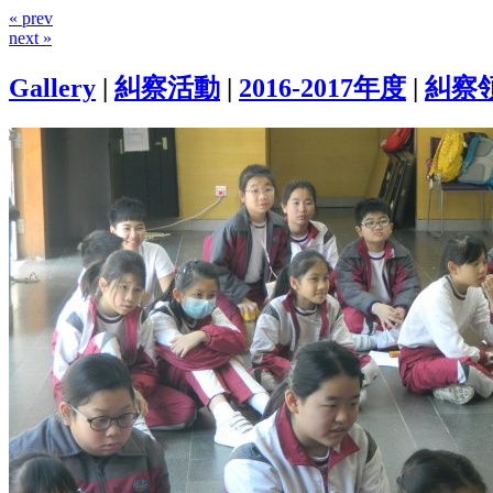
« prev
next »
Gallery
|
糾察活動
|
2016-2017年度
|
糾察領