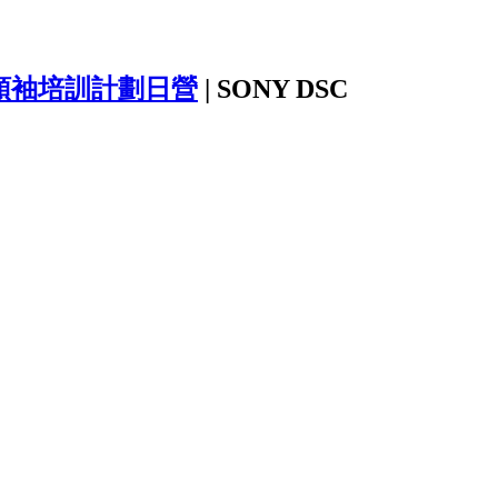
領袖培訓計劃日營
|
SONY DSC