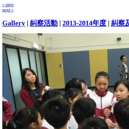
« prev
next »
Gallery
|
糾察活動
|
2013-2014年度
|
糾察