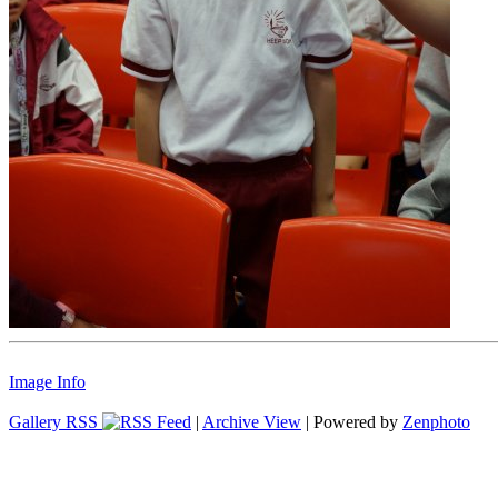
Image Info
Gallery RSS
|
Archive View
| Powered by
Zenphoto