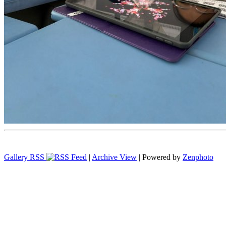
Gallery RSS
|
Archive View
| Powered by
Zenphoto