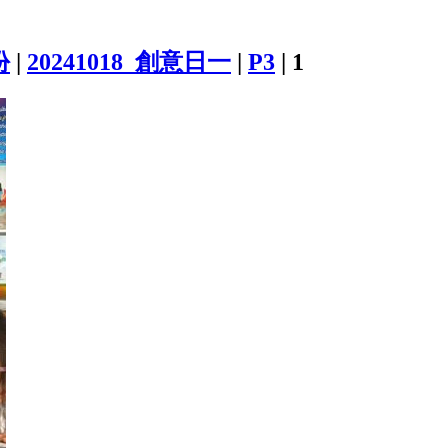
份
|
20241018_創意日一
|
P3
|
1