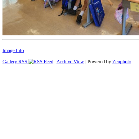
Image Info
Gallery RSS
|
Archive View
| Powered by
Zenphoto