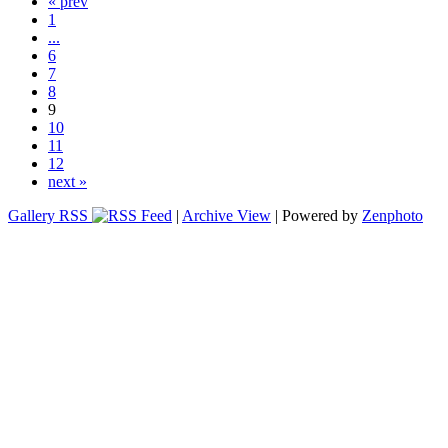
« prev
1
...
6
7
8
9
10
11
12
next »
Gallery RSS
|
Archive View
| Powered by
Zenphoto