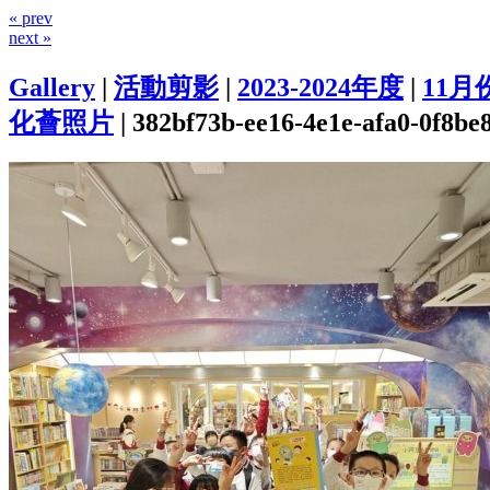
« prev
next »
Gallery
|
活動剪影
|
2023-2024年度
|
11月
化薈照片
|
382bf73b-ee16-4e1e-afa0-0f8be