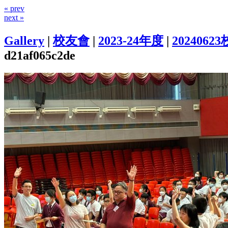
« prev
next »
Gallery
|
校友會
|
2023-24年度
|
202406
d21af065c2de