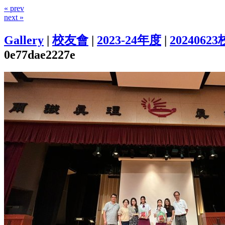
« prev
next »
Gallery
|
校友會
|
2023-24年度
|
202406
0e77dae2227e